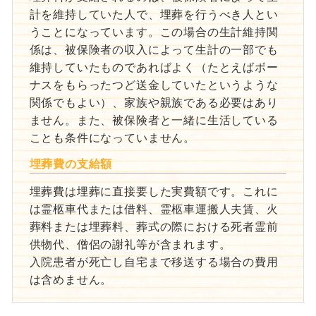
計を維持していた人で、埋葬を行うべき人とい
うことになっています。この場合の生計維持関
係は、被保険者の収入によって生計の一部でも
維持していたものであればよく（たとえばボー
ナスをもらったつど送金していたというような
関係でもよい）、家族や親族である必要はあり
ません。また、被保険者と一緒に生活している
ことも条件になっていません。
埋葬費の支給額
埋葬費は埋葬に直接要した実費額です。これに
は霊柩車代または借料、霊柩車運搬人夫賃、火
葬料または埋葬料、葬式の際における死者霊前
供物代、僧侶の謝礼等が含まれます。
入院患者が死亡し自宅まで移送する場合の費用
は含めません。