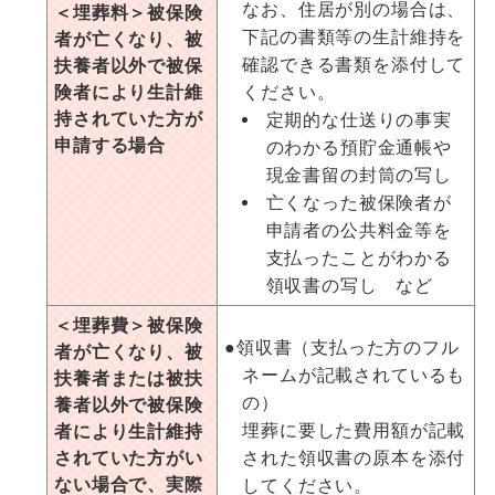
なお、住居が別の場合は、
＜埋葬料＞被保険
下記の書類等の生計維持を
者が亡くなり、被
確認できる書類を添付して
扶養者以外で被保
険者により生計維
ください。
持されていた方が
定期的な仕送りの事実
申請する場合
のわかる預貯金通帳や
現金書留の封筒の写し
亡くなった被保険者が
申請者の公共料金等を
支払ったことがわかる
領収書の写し など
＜埋葬費＞被保険
●領収書（支払った方のフル
者が亡くなり、被
ネームが記載されているも
扶養者または被扶
の）
養者以外で被保険
埋葬に要した費用額が記載
者により生計維持
されていた方がい
された領収書の原本を添付
ない場合で、実際
してください。